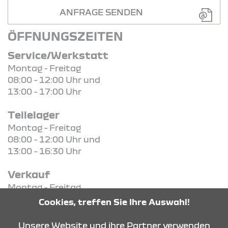
ANFRAGE SENDEN
ÖFFNUNGSZEITEN
Service/Werkstatt
Montag - Freitag
08:00 - 12:00 Uhr und
13:00 - 17:00 Uhr
Teilelager
Montag - Freitag
08:00 - 12:00 Uhr und
13:00 - 16:30 Uhr
Verkauf
Montag - Freitag
09:00 Uhr - 18:00 Uhr
Cookies, treffen Sie Ihre Auswahl!
Samstag
09:00 Uhr - 13:00 Uhr
Unsere Website und ihre Partner verwenden