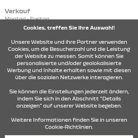
Verkauf
Montag - Freitag
09:00 Uhr - 18:00 Uhr
Cookies, treffen Sie Ihre Auswahl!
Samstag
09:00 Uhr - 13:00 Uhr
Unsere Website und ihre Partner verwenden
Cookies, um die Besucherzahl und die Leistung
der Website zu messen. Somit können Sie
KONTAKT & ANFAHRT
personalisierte und/oder geolokalisierte
Werbung und Inhalte erhalten sowie mit diesen
über die sozialen Netzwerke interagieren.
ÖFFNUNGSZEITEN
Sie können die Einstellungen jederzeit ändern,
indem Sie sich in den Abschnitt "Details
anzeigen" auf unserer Website begeben.
STANDORTE
Weitere Informationen finden Sie in unseren
Cookie-Richtlinien.
Datenschutz